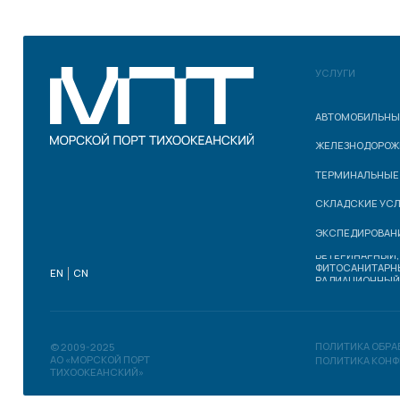
АВТОМОБИЛЬНЫЕ ПЕРЕВО
ЖЕЛЕЗНОДОРОЖНЫЕ ПЕРЕ
ТЕРМИНАЛЬНЫЕ УСЛУГИ
СКЛАДСКИЕ УСЛУГИ
ЭКСПЕДИРОВАНИЕ ГРУЗО
ВЕТЕРИНАРНЫЙ,
ФИТОСАНИТАРНЫЙ,
EN
CN
РАДИАЦИОННЫЙ КОНТРО
ПОЛИТИКА ОБРАБОТКИ Д
© 2009-2025
АО «МОРСКОЙ ПОРТ
ПОЛИТИКА КОНФИДЕНЦИ
ТИХООКЕАНСКИЙ»